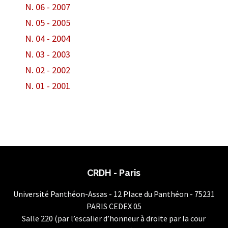
N. 06 - 2007
N. 05 - 2005
N. 04 - 2004
N. 03 - 2003
N. 02 - 2002
N. 01 - 2001
CRDH - Paris
Université Panthéon-Assas - 12 Place du Panthéon - 75231
PARIS CEDEX 05
Salle 220 (par l’escalier d’honneur à droite par la cour