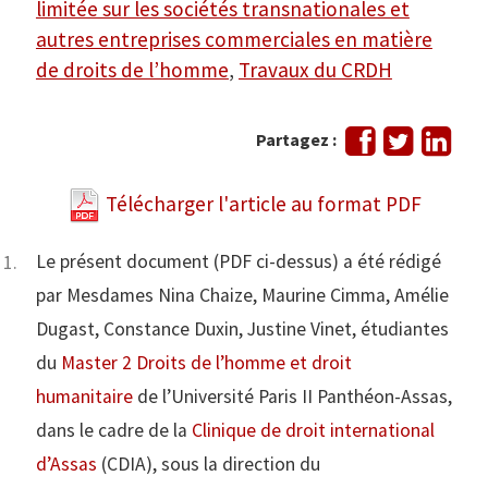
limitée sur les sociétés transnationales et
autres entreprises commerciales en matière
de droits de l’homme
,
Travaux du CRDH
Partager
Tweeter
Part
Partagez :
sur
sur
Facebook
Link
Télécharger l'article au format PDF
Le présent document (PDF ci-dessus) a été rédigé
par Mesdames Nina Chaize, Maurine Cimma, Amélie
Dugast, Constance Duxin, Justine Vinet, étudiantes
du
Master 2 Droits de l’homme et droit
humanitaire
de l’Université Paris II Panthéon-Assas,
dans le cadre de la
Clinique de droit international
d’Assas
(CDIA), sous la direction du