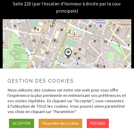
Salle 220 (par l’escalier d’honneur à droite par la cour
principale)
GESTION DES COOKIES
Nous utilisons des cookies sur notre site web pour vous offrir
l'expérience la plus pertinente en mémorisant vos préférences et
vos visites répétées. En cliquant sur "Accepter", vous consentez
à l'utilisation de TOUS les cookies. Vous pouvez sinon paramétrer
vos choix en cliquant sur "Paramètrer"
© 2026 CRDH – Paris Human Rights Center –
Mentions
ACCEPTER
Paramètre des cookies
REFUSER
légales
–
Crédits
–
Politique de confidentialité