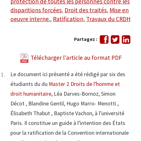
protection de toutes les personnes contre les
disparitions forcées
,
Droit des traités
,
Mise en
oeuvre interne.
,
Ratification
,
Travaux du CRDH
Partager
Tweeter
Part
Partagez :
sur
sur
Facebook
Link
Télécharger l'article au format PDF
Le document ici présenté a été rédigé par six des
étudiants du du
Master 2 Droits de l’homme et
droit humanitaire
, Léa Darves-Bornoz, Simon
Décot , Blandine Gentil, Hugo Marro- Menotti ,
Élisabeth Thabut , Baptiste Vachon, à l’université
Paris. Il constitue un guide à l’intention des États
pour la ratification de la Convention internationale