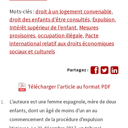
Mots-clés :
droit à un logement convenable
,
droit des enfants d’être consultés
,
Expulsion
,
Intérêt supérieur de l'enfant
,
Mesures
provisoires
,
occupation illégale
,
Pacte
international relatif aux droits économiques
sociaux et culturels
Partager
Tweeter
Part
Partagez :
sur
sur
Facebook
Link
Télécharger l'article au format PDF
L’auteure est une femme espagnole, mère de deux
enfants, dont un âgé de moins d’un an au
commencement de la procédure d’expulsion