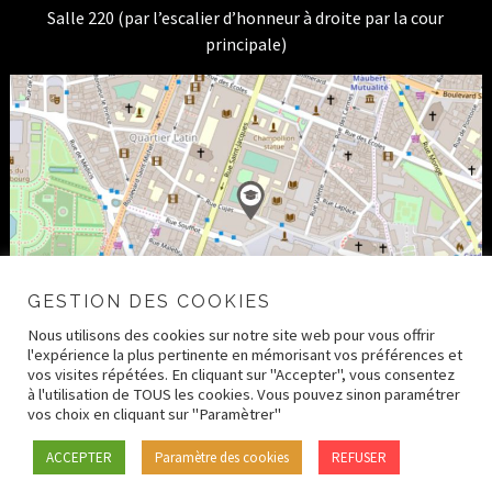
Salle 220 (par l’escalier d’honneur à droite par la cour
principale)
GESTION DES COOKIES
Nous utilisons des cookies sur notre site web pour vous offrir
l'expérience la plus pertinente en mémorisant vos préférences et
vos visites répétées. En cliquant sur "Accepter", vous consentez
à l'utilisation de TOUS les cookies. Vous pouvez sinon paramétrer
vos choix en cliquant sur "Paramètrer"
© 2026 CRDH – Paris Human Rights Center –
Mentions
ACCEPTER
Paramètre des cookies
REFUSER
légales
–
Crédits
–
Politique de confidentialité