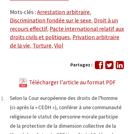
Mots-clés :
Arrestation arbitraire
,
Discrimination fondée sur le sexe
,
Droit à un
recours effectif
,
Pacte international relatif aux
droits civils et politiques
,
Privation arbitraire
de la vie
,
Torture
,
Viol
Partager
Tweeter
Part
Partagez :
sur
sur
Facebook
Link
Télécharger l'article au format PDF
Selon la Cour européenne des droits de l’homme
(ci-après la « CEDH »), conférer à une communauté
religieuse le statut de personne morale participe
de la protection de la dimension collective de la