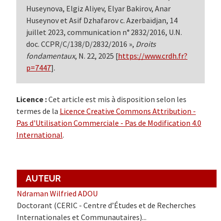
Huseynova, Elgiz Aliyev, Elyar Bakirov, Anar
Huseynov et Asif Dzhafarov c. Azerbaïdjan, 14
juillet 2023, communication n° 2832/2016, U.N.
doc. CCPR/C/138/D/2832/2016 »,
Droits
fondamentaux
, N. 22, 2025 [
https://www.crdh.fr?
p=7447
].
Licence :
Cet article est mis à disposition selon les
termes de la
Licence Creative Commons Attribution -
Pas d'Utilisation Commerciale - Pas de Modification 4.0
International
.
AUTEUR
Ndraman Wilfried ADOU
Doctorant (CERIC - Centre d’Études et de Recherches
Internationales et Communautaires)...