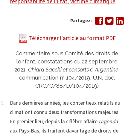
responsabilité de l'Etat
,
victime climatique
Partager
Tweeter
Part
Partagez :
sur
sur
Facebook
Link
Télécharger l'article au format PDF
Commentaire sous Comité des droits de
l’enfant, constatations du 22 septembre
2021,
Chiara Sacchi et consorts c. Argentine
,
communication n° 104/2019, U.N. doc.
CRC/C/88/D/104/2019)
Dans dernières années, les contentieux relatifs au
climat ont connu deux transformations majeures.
En premier lieu, depuis la célèbre affaire
Urgenda
aux Pays-Bas, ils traitent davantage de droits de