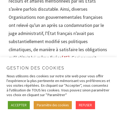
recours et affaires mentionnées par les États
s’avère parfois discutable. Ainsi, diverses
Organisations non gouvernementales françaises
ont relevé qu’un an après sa condamnation par le
juge administratif, l’État français n’avait pas
substantiellement modifié ses politiques
climatiques, de manière à satisfaire les obligations
qu’il s’était lui-même fixées
[45]
. Ceci pourrait
susciter des doutes quant à l’efficacité du recours
GESTION DES COOKIES
administratif français en matière climatique.
Nous utilisons des cookies sur notre site web pour vous offrir
l'expérience la plus pertinente en mémorisant vos préférences et
Toutefois, alors que
Sacchi et consorts
amène le
vos visites répétées. En cliquant sur "Accepter", vous consentez
Comité à examiner plusieurs décisions majeures
à l'utilisation de TOUS les cookies. Vous pouvez sinon paramétrer
vos choix en cliquant sur "Paramètrer"
rendues par des juges nationaux sur le climat, et
ACCEPTER
Paramètre des cookies
REFUSER
alors que des dizaines d’autres affaires restent en
cours de traitement au niveau national, il serait