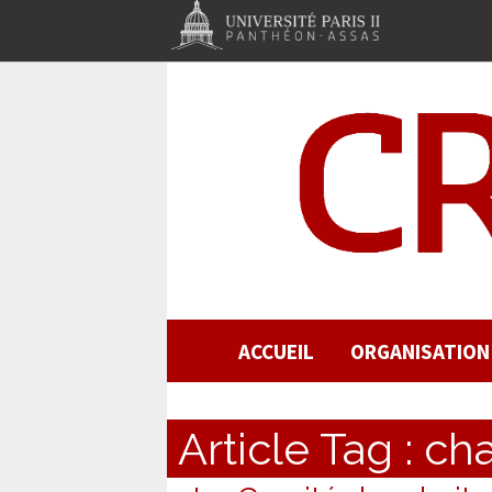
ACCUEIL
ORGANISATION
Article Tag :
ch