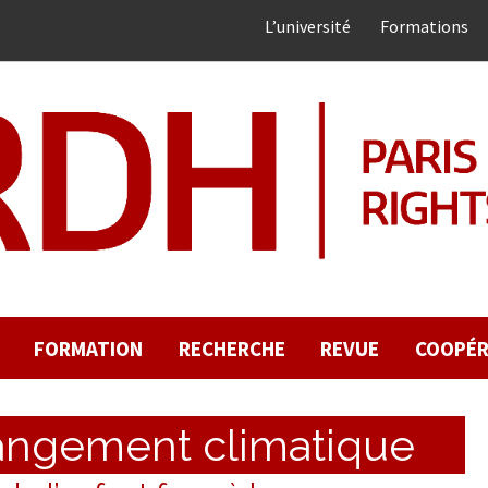
L’université
Formations
FORMATION
RECHERCHE
REVUE
COOPÉR
angement climatique