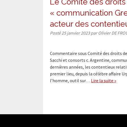
Le Comité des droits 
« communication Gre
acteur des contentie
Posté
25 janvier 2023
par
Olivier DE FRO
Commentaire sous Comité des droits de 
Sacchi et consorts c. Argentine, commu
dernières années, les contentieux relat
premier lieu, depuis la célèbre affaire U
l’homme, outil sur…
Lire la suite »