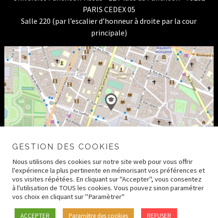
PARIS CEDEX 05
Salle 220 (par l’escalier d’honneur à droite par la cour
principale)
GESTION DES COOKIES
Nous utilisons des cookies sur notre site web pour vous offrir
l'expérience la plus pertinente en mémorisant vos préférences et
vos visites répétées. En cliquant sur "Accepter", vous consentez
à l'utilisation de TOUS les cookies. Vous pouvez sinon paramétrer
vos choix en cliquant sur "Paramètrer"
© 2026 CRDH – Paris Human Rights Center –
Mentions
ACCEPTER
Paramètre des cookies
REFUSER