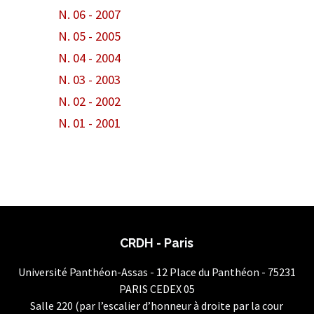
N. 06 - 2007
N. 05 - 2005
N. 04 - 2004
N. 03 - 2003
N. 02 - 2002
N. 01 - 2001
CRDH - Paris
Université Panthéon-Assas - 12 Place du Panthéon - 75231
PARIS CEDEX 05
Salle 220 (par l’escalier d’honneur à droite par la cour