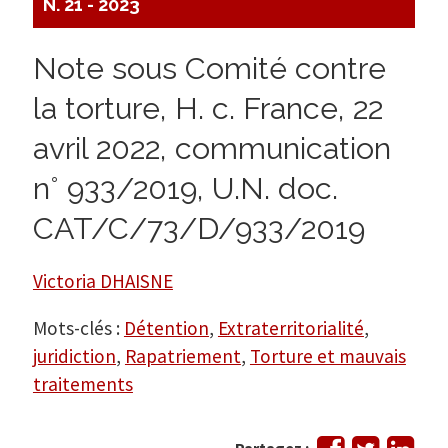
N. 21 - 2023
Note sous Comité contre
la torture, H. c. France, 22
avril 2022, communication
n° 933/2019, U.N. doc.
CAT/C/73/D/933/2019
Victoria DHAISNE
Mots-clés :
Détention
,
Extraterritorialité
,
juridiction
,
Rapatriement
,
Torture et mauvais
traitements
Partager
Tweeter
Part