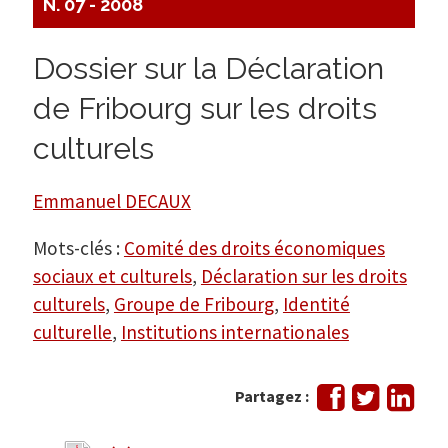
N. 07 - 2008
Dossier sur la Déclaration
de Fribourg sur les droits
culturels
Emmanuel DECAUX
Mots-clés :
Comité des droits économiques
sociaux et culturels
,
Déclaration sur les droits
culturels
,
Groupe de Fribourg
,
Identité
culturelle
,
Institutions internationales
Partager
Tweeter
Part
Partagez :
sur
sur
Facebook
Link