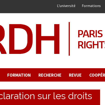
L’université
Formations
FORMATION
RECHERCHE
REVUE
COOPÉR
laration sur les droits