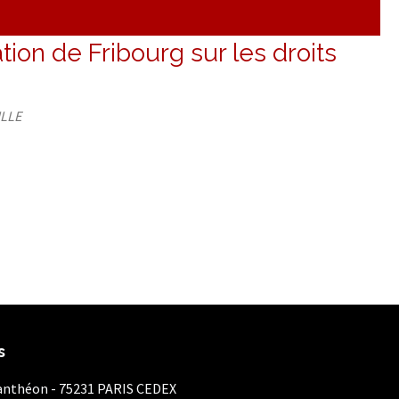
tion de Fribourg sur les droits
ILLE
s
Panthéon - 75231 PARIS CEDEX