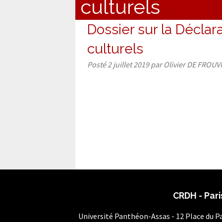
culturels
Dossier sur la Déclara
culturels
Posté
2 juillet 2019
par
Olivier DE FROUV
CRDH - Pari
Université Panthéon-Assas - 12 Place du 