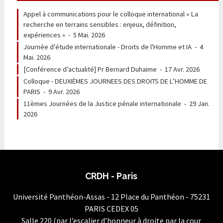
Appel à communications pour le colloque international « La
recherche en terrains sensibles : enjeux, définition,
expériences »
-
5 Mai. 2026
Journée d'étude internationale - Droits de l'Homme et IA
-
4
Mai. 2026
[Conférence d’actualité] Pr Bernard Duhaime
-
17 Avr. 2026
Colloque - DEUXIÈMES JOURNEES DES DROITS DE L’HOMME DE
PARIS
-
9 Avr. 2026
11èmes Journées de la Justice pénale internationale
-
29 Jan.
2026
CRDH - Paris
Université Panthéon-Assas - 12 Place du Panthéon - 75231
PARIS CEDEX 05
Salle 220 (par l’escalier d’honneur à droite par la cour