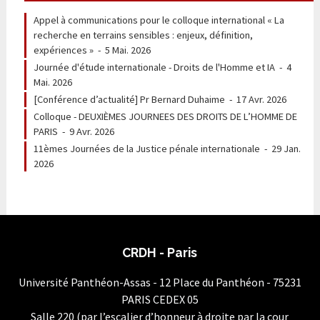
Appel à communications pour le colloque international « La
recherche en terrains sensibles : enjeux, définition,
expériences »
-
5 Mai. 2026
Journée d'étude internationale - Droits de l'Homme et IA
-
4
Mai. 2026
[Conférence d’actualité] Pr Bernard Duhaime
-
17 Avr. 2026
Colloque - DEUXIÈMES JOURNEES DES DROITS DE L’HOMME DE
PARIS
-
9 Avr. 2026
11èmes Journées de la Justice pénale internationale
-
29 Jan.
2026
CRDH - Paris
Université Panthéon-Assas - 12 Place du Panthéon - 75231
PARIS CEDEX 05
Salle 220 (par l’escalier d’honneur à droite par la cour