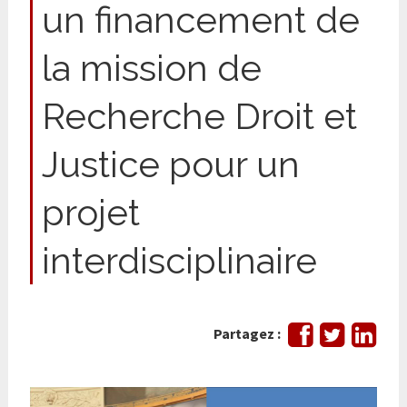
un financement de
la mission de
Recherche Droit et
Justice pour un
projet
interdisciplinaire
Partager
Tweeter
Part
Partagez :
sur
sur
Facebook
Link