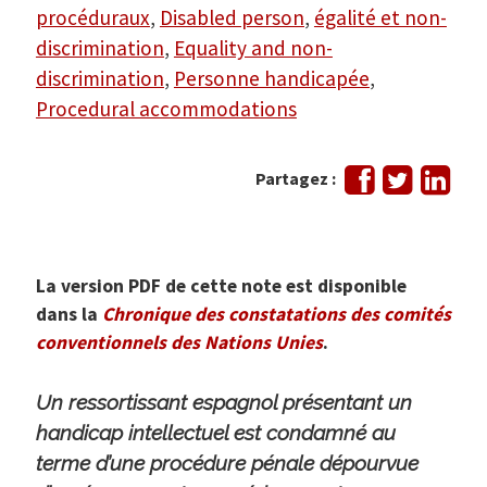
procéduraux
,
Disabled person
,
égalité et non-
discrimination
,
Equality and non-
discrimination
,
Personne handicapée
,
Procedural accommodations
Partager
Tweeter
Part
Partagez :
sur
sur
Facebook
Link
La version PDF de cette note est disponible
dans la
Chronique des constatations des comités
conventionnels des Nations Unies
.
Un ressortissant espagnol présentant un
handicap intellectuel est condamné au
terme d’une procédure pénale dépourvue