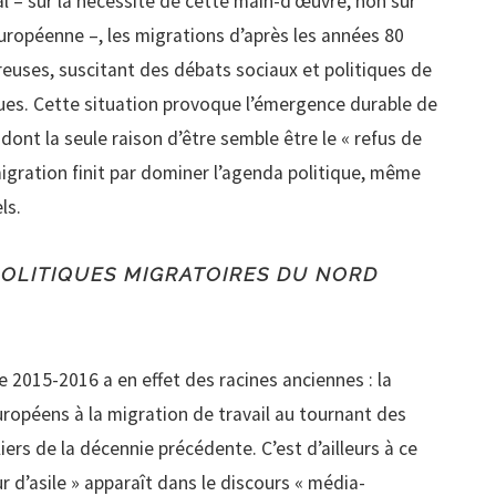
al – sur la nécessité de cette main-d’œuvre, non sur
uropéenne –, les migrations d’après les années 80
euses, suscitant des débats sociaux et politiques de
ques. Cette situation provoque l’émergence durable de
ont la seule raison d’être semble être le « refus de
migration finit par dominer l’agenda politique, même
ls.
 POLITIQUES MIGRATOIRES DU NORD
e 2015-2016 a en effet des racines anciennes : la
ropéens à la migration de travail au tournant des
iers de la décennie précédente. C’est d’ailleurs à ce
d’asile » apparaît dans le discours « média-