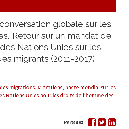
onversation globale sur les
res, Retour sur un mandat de
des Nations Unies sur les
es migrants (2011-2017)
des migrations
,
Migrations
,
pacte mondial sur les
es Nations Unies pour les droits de l’homme des
Partager
Tweeter
Partag
Partagez :
sur
sur