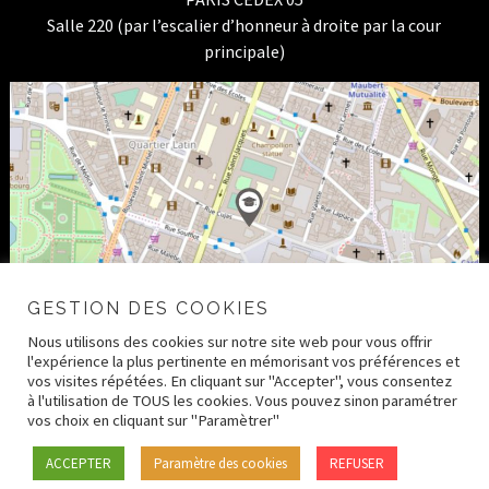
Salle 220 (par l’escalier d’honneur à droite par la cour
principale)
GESTION DES COOKIES
Nous utilisons des cookies sur notre site web pour vous offrir
l'expérience la plus pertinente en mémorisant vos préférences et
vos visites répétées. En cliquant sur "Accepter", vous consentez
à l'utilisation de TOUS les cookies. Vous pouvez sinon paramétrer
vos choix en cliquant sur "Paramètrer"
© 2026 CRDH – Paris Human Rights Center –
Mentions
ACCEPTER
Paramètre des cookies
REFUSER
légales
–
Crédits
–
Politique de confidentialité