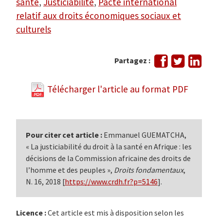
santé
,
Justiciabilité
,
Pacte international
relatif aux droits économiques sociaux et
culturels
Partager
Tweeter
Part
Partagez :
sur
sur
Facebook
Link
Télécharger l'article au format PDF
Pour citer cet article :
Emmanuel GUEMATCHA,
« La justiciabilité du droit à la santé en Afrique : les
décisions de la Commission africaine des droits de
l’homme et des peuples »,
Droits fondamentaux
,
N. 16, 2018 [
https://www.crdh.fr?p=5146
].
Licence :
Cet article est mis à disposition selon les