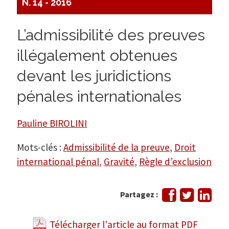
N. 14 - 2016
L’admissibilité des preuves
illégalement obtenues
devant les juridictions
pénales internationales
Pauline BIROLINI
Mots-clés :
Admissibilité de la preuve
,
Droit
international pénal
,
Gravité
,
Règle d’exclusion
Partager
Tweeter
Part
Partagez :
sur
sur
Facebook
Link
Télécharger l'article au format PDF