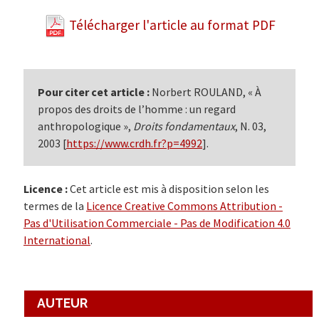
Facebook
Link
Télécharger l'article au format PDF
Pour citer cet article :
Norbert ROULAND, « À
propos des droits de l’homme : un regard
anthropologique »,
Droits fondamentaux
, N. 03,
2003 [
https://www.crdh.fr?p=4992
].
Licence :
Cet article est mis à disposition selon les
termes de la
Licence Creative Commons Attribution -
Pas d'Utilisation Commerciale - Pas de Modification 4.0
International
.
AUTEUR