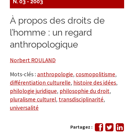
N. 03 - 2003
À propos des droits de
l’homme : un regard
anthropologique
Norbert ROULAND
Mots-clés :
anthropologie
,
cosmopolitisme
,
différentiation culturelle
,
histoire des idées
,
philologie juridique
,
philosophie du droit
,
pluralisme culturel
,
transdisciplinarité
,
universalité
Partager
Tweeter
Part
Partagez :
sur
sur