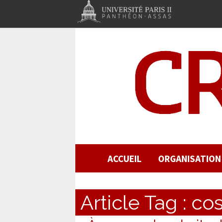
ACCUEIL
ORGANISATION
Article Tag :
co