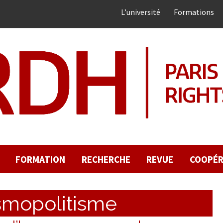
L’université
Formations
FORMATION
RECHERCHE
REVUE
COOPÉR
smopolitisme