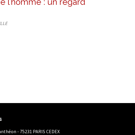
de l’homme : un regard
ILLE
s
Panthéon - 75231 PARIS CEDEX