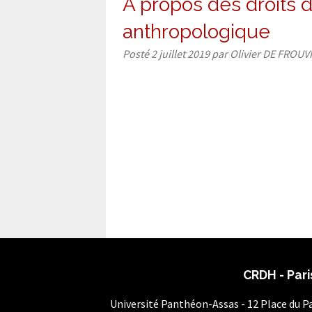
À propos des droits 
anthropologique
Posté
2 juillet 2019
par
Olivier DE FROUV
CRDH - Pari
Université Panthéon-Assas - 12 Place du 