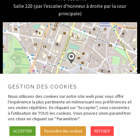
Salle 220 (par l’escalier d’honneur à droite par la cour
principale)
GESTION DES COOKIES
Nous utilisons des cookies sur notre site web pour vous offrir
l'expérience la plus pertinente en mémorisant vos préférences et
vos visites répétées. En cliquant sur "Accepter", vous consentez
à l'utilisation de TOUS les cookies. Vous pouvez sinon paramétrer
vos choix en cliquant sur "Paramètrer"
© 2026 CRDH – Paris Human Rights Center –
Mentions
ACCEPTER
Paramètre des cookies
REFUSER
légales
–
Crédits
–
Politique de confidentialité