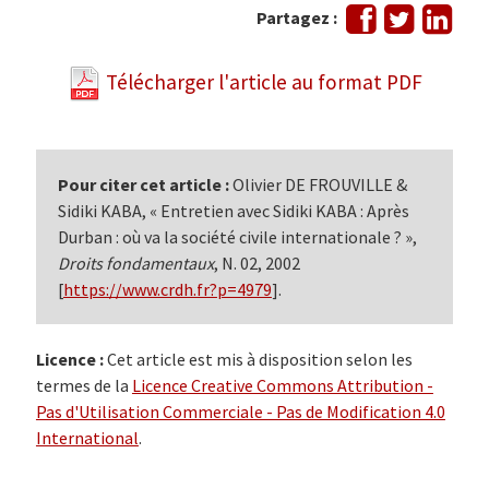
Partager
Tweeter
Part
Partagez :
sur
sur
Facebook
Link
Télécharger l'article au format PDF
Pour citer cet article :
Olivier DE FROUVILLE &
Sidiki KABA, « Entretien avec Sidiki KABA : Après
Durban : où va la société civile internationale ? »,
Droits fondamentaux
, N. 02, 2002
[
https://www.crdh.fr?p=4979
].
Licence :
Cet article est mis à disposition selon les
termes de la
Licence Creative Commons Attribution -
Pas d'Utilisation Commerciale - Pas de Modification 4.0
International
.