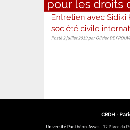
pour les droits
Entretien avec Sidiki
société civile interna
Posté
2 juillet 2019
par
Olivier DE FROUV
CRDH - Pari
Université Panthéon-Assas - 12 Place du 