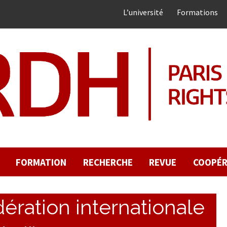
L’université
Formations
FORMATION
RECHERCHE
REVUE
COOPÉR
ération internationale