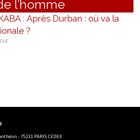
 de l’homme
 KABA : Après Durban : où va la
tionale ?
ILLE
s
Panthéon - 75231 PARIS CEDEX