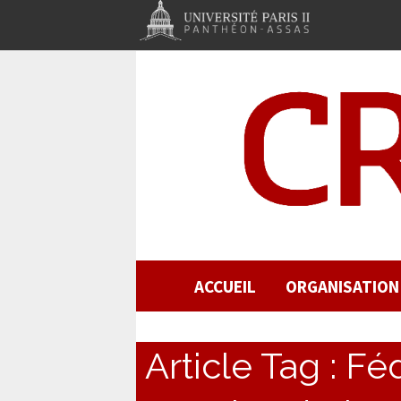
ACCUEIL
ORGANISATION
Article Tag :
Féd