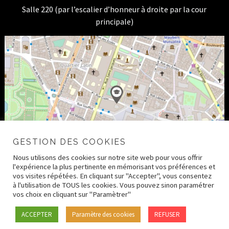
Salle 220 (par l’escalier d’honneur à droite par la cour
principale)
GESTION DES COOKIES
Nous utilisons des cookies sur notre site web pour vous offrir
l'expérience la plus pertinente en mémorisant vos préférences et
vos visites répétées. En cliquant sur "Accepter", vous consentez
à l'utilisation de TOUS les cookies. Vous pouvez sinon paramétrer
vos choix en cliquant sur "Paramètrer"
© 2026 CRDH – Paris Human Rights Center –
Mentions
ACCEPTER
Paramètre des cookies
REFUSER
légales
–
Crédits
–
Politique de confidentialité