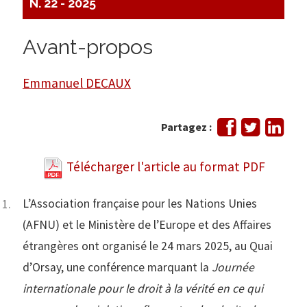
N. 22 - 2025
Avant-propos
Emmanuel DECAUX
Partager
Tweeter
Part
Partagez :
sur
sur
Facebook
Link
Télécharger l'article au format PDF
L’Association française pour les Nations Unies
(AFNU) et le Ministère de l’Europe et des Affaires
étrangères ont organisé le 24 mars 2025, au Quai
d’Orsay, une conférence marquant la
J
ournée
internationale pour le droit à la vérité en ce qui