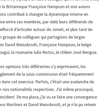
ue la Britannique Françoise Hampson et moi avions
ions contribué à changer la dynamique interne en
ive entre ses membres, par-delà leurs différends de
efforcé d’articuler autour de Joinet, et plus tard de
 groupe de collègues qui partagions de larges
ains David Weissbrodt, Françoise Hampson, le belge
ougui, la roumaine Iulia Motoc, le chilien José Bengoa.
s opinions très différentes s’y exprimaient, les
 règlement de la sous-commission était fréquemment
 dans cet exercice. Parfois, c’était une avalanche de
r nos nationalités respectives. J’ai même provoqué,
 incident. De ma place, j’ai vu se faire une convergence
so Martínez et David Weissbrodt, et je n’ai pu retenir