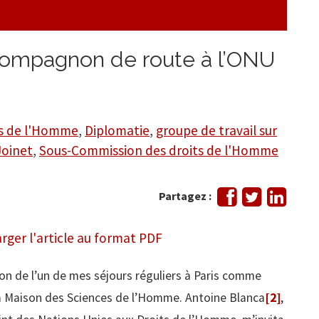
compagnon de route à l’ONU
ts de l'Homme
,
Diplomatie
,
groupe de travail sur
Joinet
,
Sous-Commission des droits de l'Homme
Partager
Tweeter
Partag
Partagez :
sur
sur
Facebook
Linked
rger l'article au format PDF
on de l’un de mes séjours réguliers à Paris comme
a Maison des Sciences de l’Homme. Antoine Blanca
[2]
,