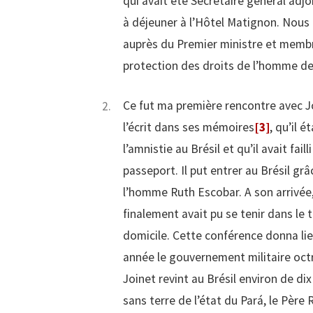
qui avait été Secrétaire général adj
à déjeuner à l’Hôtel Matignon. Nous f
auprès du Premier ministre et membr
protection des droits de l’homme de
Ce fut ma première rencontre avec Joi
l’écrit dans ses mémoires
[3]
, qu’il 
l’amnistie au Brésil et qu’il avait fai
passeport. Il put entrer au Brésil grâ
l’homme Ruth Escobar. A son arrivée, 
finalement avait pu se tenir dans le
domicile. Cette conférence donna li
année le gouvernement militaire octr
Joinet revint au Brésil environ de di
sans terre de l’état du Pará, le Père