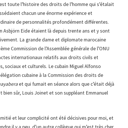
est toute l’histoire des droits de l’homme qui s’étalait
ssédaient chacun une énorme expérience et
dinaire de personnalités profondément différentes.
n Asbjörn Eide étaient là depuis trente ans et y sont
ctivement. La grande dame et diplomate marocaine
isième Commission de l’Assemblée générale de l’ONU
ctes internationaux relatifs aux droits civils et
s, sociaux et culturels. Le cubain Miguel Alfonso
délégation cubaine à la Commission des droits de
uayabera
et qui fumait en séance alors que c’était déjà
 Et bien sûr, Louis Joinet et son suppléant Emmanuel
amitié et leur complicité ont été décisives pour moi, et
ndre il y a peu, d’un autre collègue qui m’est très cher,