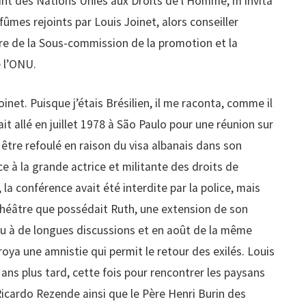
oint des Nations Unies aux Droits de l’Homme, m’invita
ûmes rejoints par Louis Joinet, alors conseiller
e de la Sous-commission de la promotion et la
 l’ONU.
net. Puisque j’étais Brésilien, il me raconta, comme il
était allé en juillet 1978 à São Paulo pour une réunion sur
lli être refoulé en raison du visa albanais dans son
ce à la grande actrice et militante des droits de
la conférence avait été interdite par la police, mais
 théâtre que possédait Ruth, une extension de son
eu à de longues discussions et en août de la même
oya une amnistie qui permit le retour des exilés. Louis
x ans plus tard, cette fois pour rencontrer les paysans
 Ricardo Rezende ainsi que le Père Henri Burin des