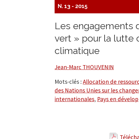
N. 13 - 2015
Les engagements d’
vert » pour la lutt
climatique
Jean-Marc THOUVENIN
Mots-clés :
Allocation de ressour
des Nations Unies sur les chang
internationales
,
Pays en dévelo
Télécha