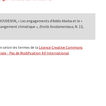
OUVENIN, « Les engagements d’Addis Abeba et le «
 changement climatique »,
Droits fondamentaux
, N. 13,
on selon les termes de la
Licence Creative Commons
ale - Pas de Modification 4.0 International
.