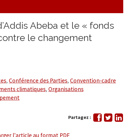
Addis Abeba et le « fonds
e contre le changement
ces
,
Conférence des Parties
,
Convention-cadre
ements climatiques
,
Organisations
ppement
Partager
Tweeter
Partag
Partagez :
sur
sur
Facebook
Linked
rger l'article au format PDF