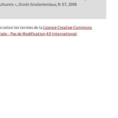
ulturels »,
Droits fondamentaux
, N. 07, 2008
on selon les termes de la
Licence Creative Commons
ale - Pas de Modification 4.0 International
.