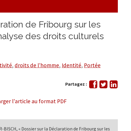
ration de Fribourg sur les
nalyse des droits culturels
tivité
,
droits de l’homme
,
Identité
,
Portée
Partager
Tweeter
Partag
Partagez :
sur
sur
Facebook
Linked
rger l'article au format PDF
-BISCH, « Dossier sur la Déclaration de Fribourg sur les