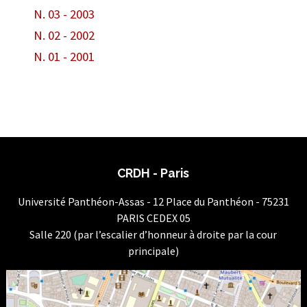
N. 03 - 2003
N. 02 - 2002
N. 01 - 2001
CRDH - Paris
Université Panthéon-Assas - 12 Place du Panthéon - 75231
PARIS CEDEX 05
Salle 220 (par l’escalier d’honneur à droite par la cour
principale)