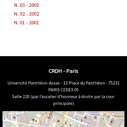
N. 03 - 2003
N. 02 - 2002
N. 01 - 2001
CRDH - Paris
Université Panthéon-Assas - 12 Place du Panthéon - 75231
PARIS CEDEX 05
Salle 220 (par l’escalier d’honneur à droite par la cour
principale)