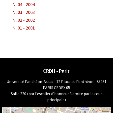
N. 04 - 2004
N. 03 - 2003
N. 02 - 2002
N. 01 - 2001
CRDH - Paris
Université Panthéon-Assas - 12 Place du Panthéon - 75231
PARIS CEDEX 05
Salle 220 (par l’escalier d’honneur à droite par la cour
principale)