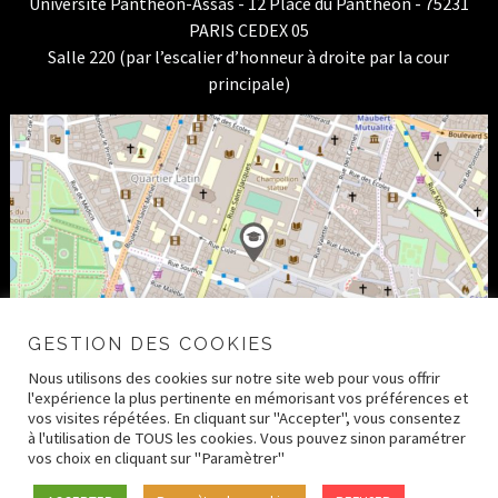
Université Panthéon-Assas - 12 Place du Panthéon - 75231
PARIS CEDEX 05
Salle 220 (par l’escalier d’honneur à droite par la cour
principale)
GESTION DES COOKIES
Nous utilisons des cookies sur notre site web pour vous offrir
l'expérience la plus pertinente en mémorisant vos préférences et
vos visites répétées. En cliquant sur "Accepter", vous consentez
à l'utilisation de TOUS les cookies. Vous pouvez sinon paramétrer
vos choix en cliquant sur "Paramètrer"
© 2026 CRDH – Paris Human Rights Center –
Mentions