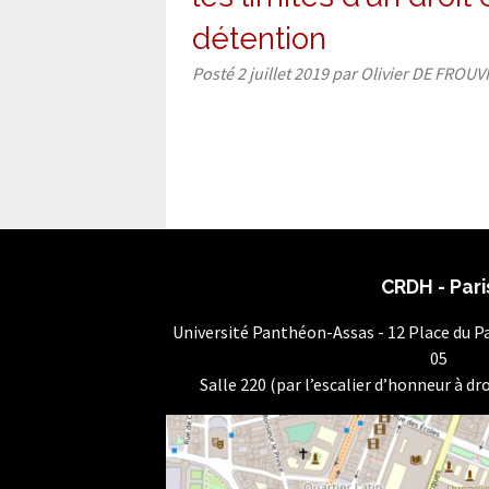
détention
Posté
2 juillet 2019
par
Olivier DE FROUV
CRDH - Pari
Université Panthéon-Assas - 12 Place du 
05
Salle 220 (par l’escalier d’honneur à dro