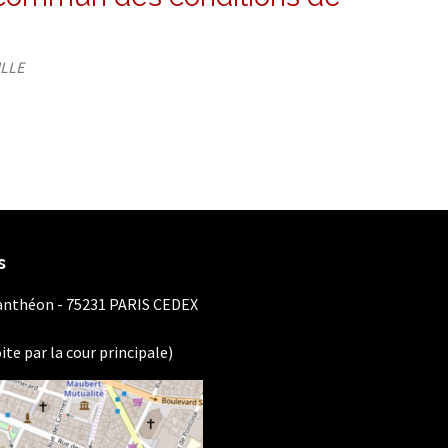
ILLE
s
Panthéon - 75231 PARIS CEDEX
ite par la cour principale)