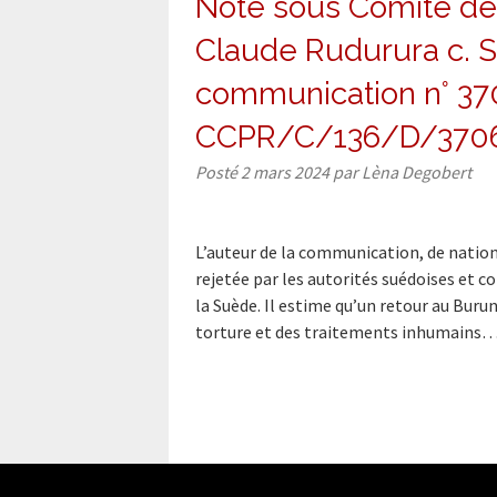
Note sous Comité des
Claude Rudurura c. 
communication n° 37
CCPR/C/136/D/370
Posté
2 mars 2024
par
Lèna Degobert
L’auteur de la communication, de nationa
rejetée par les autorités suédoises et c
la Suède. Il estime qu’un retour au Burund
torture et des traitements inhumains