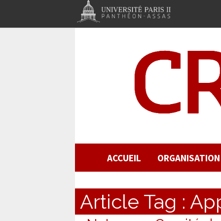
ACCUEIL
ORGANISATION
Article Tag :
App