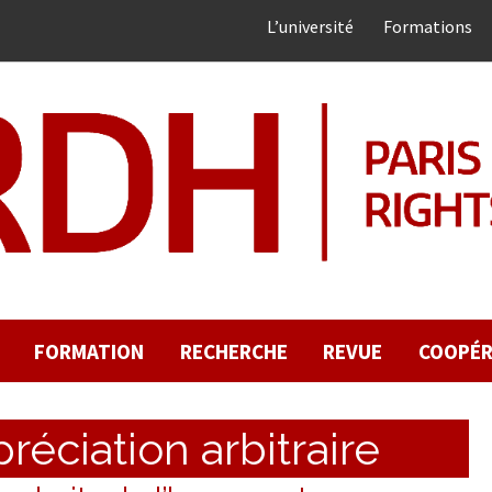
L’université
Formations
FORMATION
RECHERCHE
REVUE
COOPÉR
réciation arbitraire