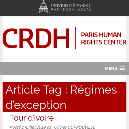
MENU
Article Tag :
Régimes
d’exception
Tour d’ivoire
Posté
2 juillet 2019
par
Olivier DE FROUVILLE