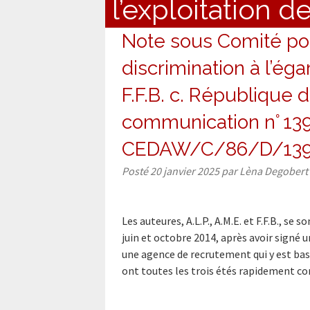
l’exploitation 
Note sous Comité pour
discrimination à l’éga
F.F.B. c. République 
communication n° 139
CEDAW/C/86/D/139
Posté
20 janvier 2025
par
Lèna Degobert
Les auteures, A.L.P., A.M.E. et F.F.B., s
juin et octobre 2014, après avoir signé u
une agence de recrutement qui y est basé
ont toutes les trois étés rapidement 