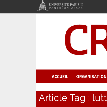
ACCUEIL
ORGANISATION
Article Tag :
lut