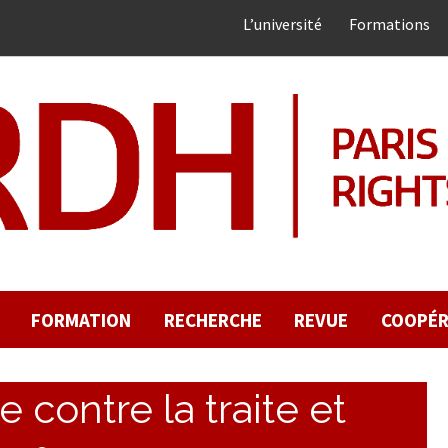
L’université
Formations
FORMATION
RECHERCHE
REVUE
COOPÉR
te contre la traite et