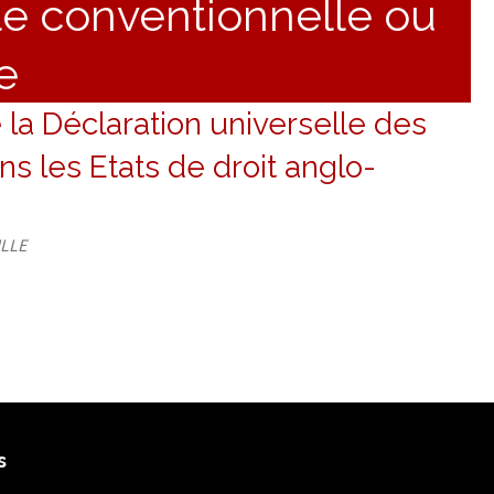
le conventionnelle ou
e
e la Déclaration universelle des
s les Etats de droit anglo-
ILLE
s