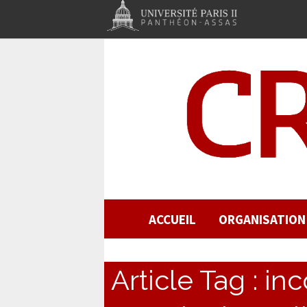
ACCUEIL
ORGANISATION
Article Tag :
inc