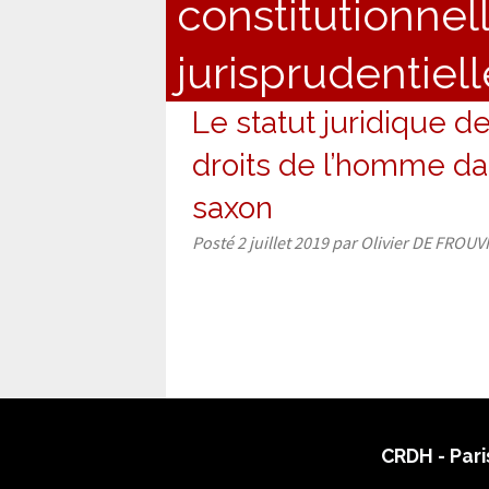
constitutionnel
jurisprudentiell
Le statut juridique d
droits de l’homme dan
saxon
Posté
2 juillet 2019
par
Olivier DE FROUV
CRDH - Pari