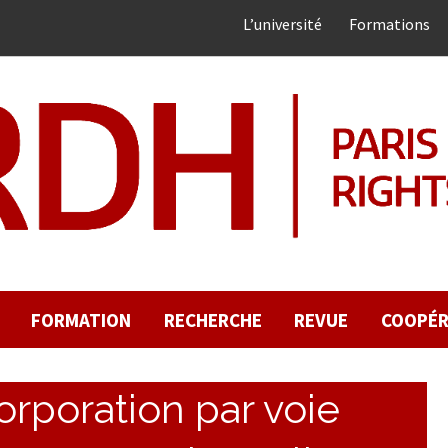
L’université
Formations
FORMATION
RECHERCHE
REVUE
COOPÉR
orporation par voie