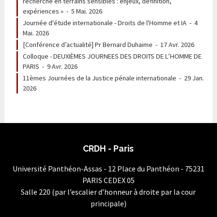
recherche en terrains sensibles : enjeux, définition,
expériences »
-
5 Mai. 2026
Journée d'étude internationale - Droits de l'Homme et IA
-
4
Mai. 2026
[Conférence d’actualité] Pr Bernard Duhaime
-
17 Avr. 2026
Colloque - DEUXIÈMES JOURNEES DES DROITS DE L’HOMME DE
PARIS
-
9 Avr. 2026
11èmes Journées de la Justice pénale internationale
-
29 Jan.
2026
CRDH - Paris
Université Panthéon-Assas - 12 Place du Panthéon - 75231
PARIS CEDEX 05
Salle 220 (par l’escalier d’honneur à droite par la cour
principale)