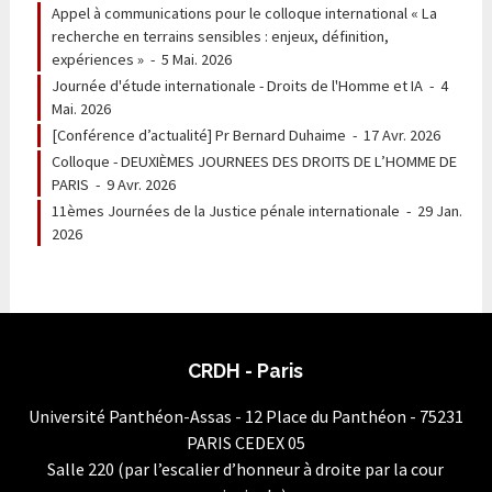
Appel à communications pour le colloque international « La
recherche en terrains sensibles : enjeux, définition,
expériences »
-
5 Mai. 2026
Journée d'étude internationale - Droits de l'Homme et IA
-
4
Mai. 2026
[Conférence d’actualité] Pr Bernard Duhaime
-
17 Avr. 2026
Colloque - DEUXIÈMES JOURNEES DES DROITS DE L’HOMME DE
PARIS
-
9 Avr. 2026
11èmes Journées de la Justice pénale internationale
-
29 Jan.
2026
CRDH - Paris
Université Panthéon-Assas - 12 Place du Panthéon - 75231
PARIS CEDEX 05
Salle 220 (par l’escalier d’honneur à droite par la cour