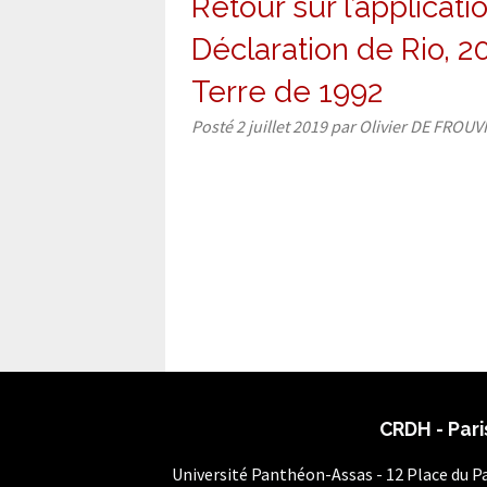
Retour sur l’applicati
Déclaration de Rio, 
Terre de 1992
Posté
2 juillet 2019
par
Olivier DE FROUV
CRDH - Pari
Université Panthéon-Assas - 12 Place du 