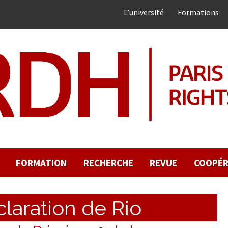
L’université
Formations
FORMATION
RECHERCHE
REVUE
COOPÉR
laration de Rio