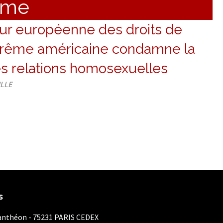
mme
our européenne des droits de
prême américaine condamne la
s relations homosexuelles
ILLE
s
Panthéon - 75231 PARIS CEDEX