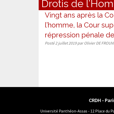
Drotis de l’Ho
Vingt ans après la C
l’homme, la Cour su
répression pénale de
Posté
2 juillet 2019
par
Olivier DE FROUV
CRDH - Pari
Université Panthéon-Assas - 12 Place du 