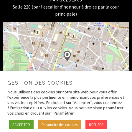
Salle 220 (par l’escalier d’honneur à droite par la cour
principale)
GESTION DES COOKIES
Nous utilisons des cookies sur notre site web pour vous offrir
l'expérience la plus pertinente en mémorisant vos préférences et
vos visites répétées. En cliquant sur "Accepter", vous consentez
à l'utilisation de TOUS les cookies. Vous pouvez sinon paramétrer
vos choix en cliquant sur "Paramètrer"
© 2026 CRDH – Paris Human Rights Center –
Mentions
ACCEPTER
Paramètre des cookies
REFUSER
légales
–
Crédits
–
Politique de confidentialité