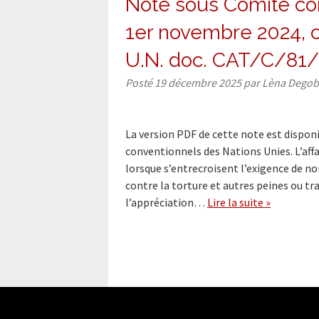
Note sous Comité cont
1er novembre 2024, 
U.N. doc. CAT/C/81
Posté
19 décembre 2025
par
Lèna Degob
La version PDF de cette note est dispon
conventionnels des Nations Unies. L’affa
lorsque s’entrecroisent l’exigence de n
contre la torture et autres peines ou t
l’appréciation…
Lire la suite »