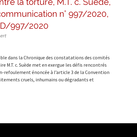
re la torture, M.T. c. Suède,
communication n° 997/2020,
/D/997/2020
ert
ible dans la Chronique des constatations des comités
ire M.T. c. Suède met en exergue les défis rencontrés
on-refoulement énoncée à l’article 3 de la Convention
raitements cruels, inhumains ou dégradants et