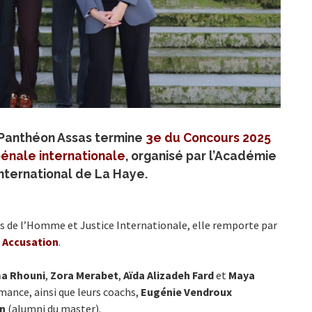
s-Panthéon Assas termine
3e du Concours 2025
pénale internationale
, organisé par l’Académie
international de La Haye.
 de l’Homme et Justice Internationale, elle remporte par
n Accusation
.
a Rhouni
,
Zora Merabet
,
Aïda Alizadeh Fard
et
Maya
mance, ainsi que leurs coachs,
Eugénie Vendroux
in
(alumni du master).