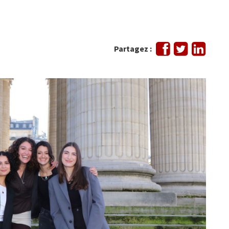
Partager
Tweeter
Partag
Partagez :
sur
sur
Facebook
Linked