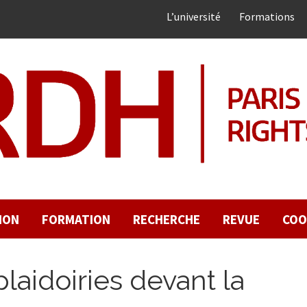
L’université
Formations
ION
FORMATION
RECHERCHE
REVUE
COO
laidoiries devant la