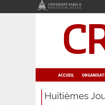
ACCUEIL
ORGANISAT
Huitièmes Jou