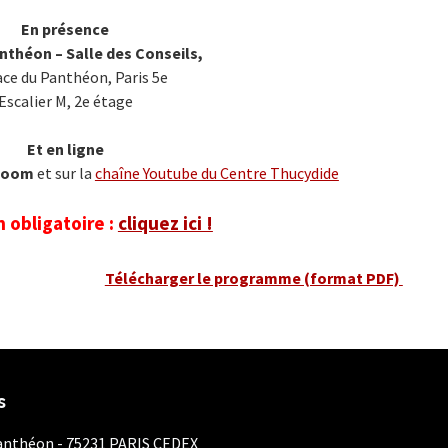
En présence
nthéon – Salle des Conseils,
ace du Panthéon, Paris 5e
Escalier M, 2e étage
Et en ligne
Zoom
et sur la
chaîne Youtube du Centre Thucydide
n obligatoire :
cliquez ici !
Télécharger le programme (format PDF)
s
Panthéon - 75231 PARIS CEDEX