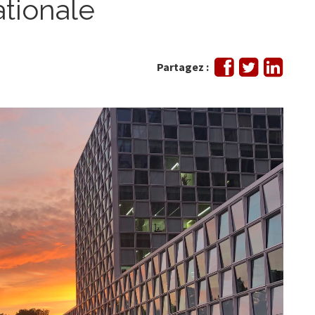
ationale
Partager
Tweeter
Partag
Partagez :
sur
sur
Facebook
Linked