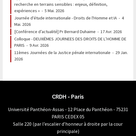
recherche en terrains sensibles : enjeux, définition,
expériences »
-
5 Mai. 2026
Journée d'étude internationale - Droits de l'Homme et IA
-
4
Mai. 2026
[Conférence d’actualité] Pr Bernard Duhaime
-
17 Avr. 2026
Colloque - DEUXIÈMES JOURNEES DES DROITS DE L’HOMME DE
PARIS
-
9 Avr. 2026
11èmes Journées de la Justice pénale internationale
-
29 Jan.
2026
CRDH - Paris
Université Panthéon-Assas - 12 Place du Panthéon - 75231
PARIS CEDEX 05
Salle 220 (par l’escalier d’honneur à droite par la cour
principale)