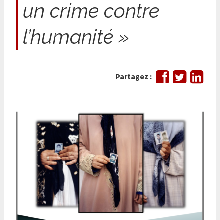
un crime contre
l’humanité »
Partager
Tweeter
Part
Partagez :
sur
sur
Facebook
Link