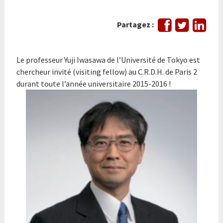
Partager
Tweeter
Part
Partagez :
sur
sur
Facebook
Link
Le professeur Yuji Iwasawa de l’Université de Tokyo est
chercheur invité (visiting fellow) au C.R.D.H. de Paris 2
durant toute l’année universitaire 2015-2016 !