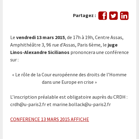
Partager
Tweeter
Part
Partagez :
sur
sur
Facebook
Link
Le
vendredi 13 mars 2015
, de 17h à 19h, Centre Assas,
Amphithéâtre 3, 96 rue d’Assas, Paris 6ème, le
juge
Linos-Alexandre Sicilianos
prononcera une conférence
sur :
« Le rôle de la Cour européenne des droits de l’Homme
dans une Europe en crise »
L’inscription préalable est obligatoire auprès du CRDH :
crdh@u-paris2.fr et marine.bollack@u-paris2.fr
CONFERENCE 13 MARS 2015 AFFICHE