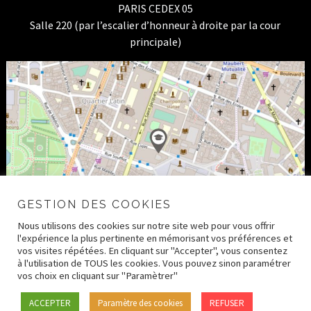
PARIS CEDEX 05
Salle 220 (par l’escalier d’honneur à droite par la cour
principale)
GESTION DES COOKIES
Nous utilisons des cookies sur notre site web pour vous offrir
l'expérience la plus pertinente en mémorisant vos préférences et
vos visites répétées. En cliquant sur "Accepter", vous consentez
à l'utilisation de TOUS les cookies. Vous pouvez sinon paramétrer
vos choix en cliquant sur "Paramètrer"
© 2026 CRDH – Paris Human Rights Center –
Mentions
ACCEPTER
Paramètre des cookies
REFUSER