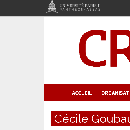
ACCUEIL
ORGANISAT
Cécile Gouba