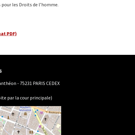
s pour les Droits de l’homme.
mat PDF)
s
Panthéon - 75231 PARIS CEDEX
ite par la cour principale)