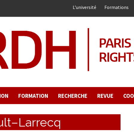
L’université
Formations
ION
FORMATION
RECHERCHE
REVUE
COO
ult–Larrecq