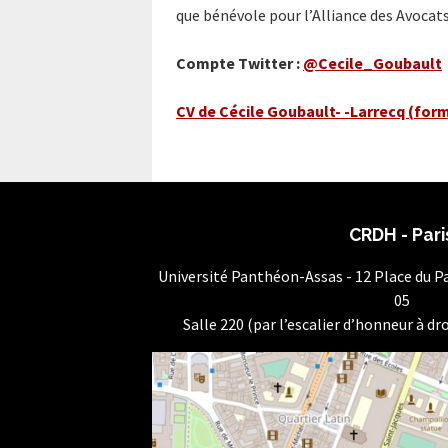
que bénévole pour l’Alliance des Avocat
Compte Twitter :
@Cecile_Goubault
CV de Cécile Goubault- -Larrecq (for
CRDH - Pari
Université Panthéon-Assas - 12 Place du 
05
Salle 220 (par l’escalier d’honneur à dro